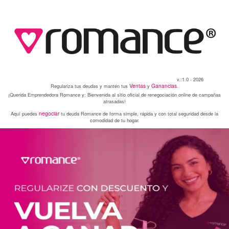
v.:1.0
-
2026
Ventas
Ganancias
Regulariza tus deudas y mantén tus
y
.
¡Querida Emprendedora
Romance
y: Bienvenida al sitio oficial de renegociación online de campañas
atrasadas!
negociar
Aquí puedes
tu deuda
Romance
de forma simple, rápida y con total seguridad desde la
comodidad de tu hogar.